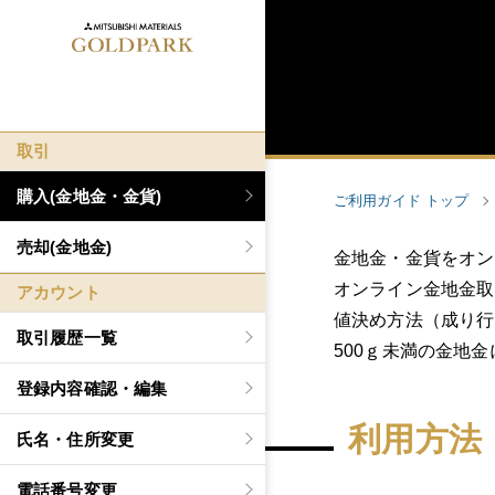
取引
購入(金地金・金貨)
ご利用ガイド トップ
売却(金地金)
金地金・金貨をオン
オンライン金地金取
アカウント
値決め方法（成り行
取引履歴一覧
500ｇ未満の金地
登録内容確認・編集
利用方法
氏名・住所変更
電話番号変更