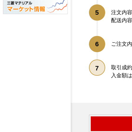
注文内
配送内
ご注文
取引成
入金額