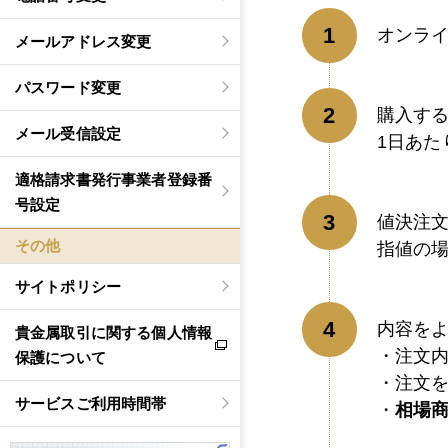
オンラ
メールアドレス変更
パスワード変更
購入す
メール受信設定
1日あた
適格請求書発行事業者登録番
号設定
値決注
その他
指値の
サイトポリシー
内容を
貴金属取引に関する個人情報
注文
保護について
注文
サービスご利用時間帯
相場