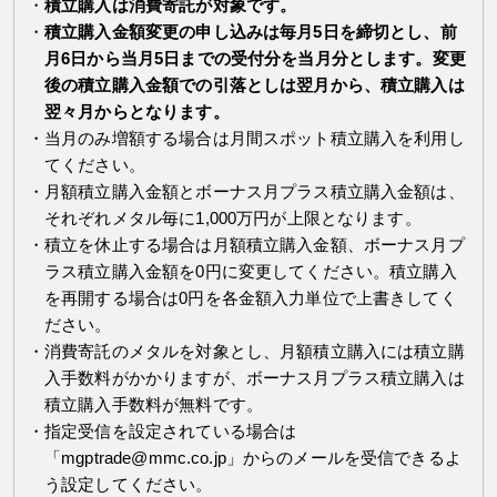
積立購入は消費寄託が対象です。
積立購入金額変更の申し込みは毎月5日を締切とし、前
月6日から当月5日までの受付分を当月分とします。変更
後の積立購入金額での引落としは翌月から、積立購入は
翌々月からとなります。
当月のみ増額する場合は月間スポット積立購入を利用し
てください。
月額積立購入金額とボーナス月プラス積立購入金額は、
それぞれメタル毎に1,000万円が上限となります。
積立を休止する場合は月額積立購入金額、ボーナス月プ
ラス積立購入金額を0円に変更してください。積立購入
を再開する場合は0円を各金額入力単位で上書きしてく
ださい。
消費寄託のメタルを対象とし、月額積立購入には積立購
入手数料がかかりますが、ボーナス月プラス積立購入は
積立購入手数料が無料です。
指定受信を設定されている場合は
「mgptrade@mmc.co.jp」からのメールを受信できるよ
う設定してください。