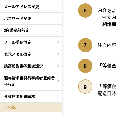
メールアドレス変更
内容を
注文
パスワード変更
相場
2段階認証設定
メール受信設定
注文内
表示メタル設定
「等価
残高報告書等郵送設定
適格請求書発行事業者登録番
号設定
「等価
配送日
各種届出用紙請求
その他