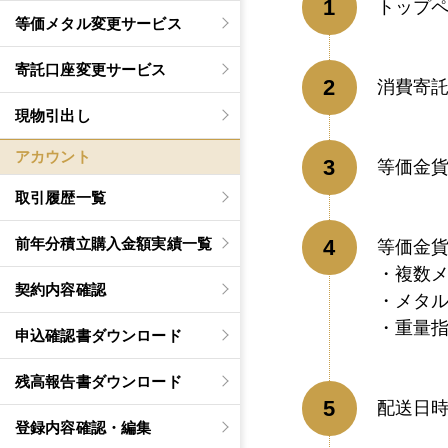
トップ
等価メタル変更サービス
寄託口座変更サービス
消費寄
現物引出し
アカウント
等価金
取引履歴一覧
前年分積立購入金額実績一覧
等価金
複数
契約内容確認
メタ
重量
申込確認書ダウンロード
残高報告書ダウンロード
配送日
登録内容確認・編集